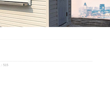
气：
515